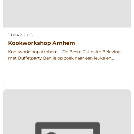
18 MAR 2025
Kookworkshop Arnhem
Kookworkshop Arnhem – De Beste Culinaire Beleving
met Buffetparty Ben je op zoek naar een leuke en...
LEES MEER