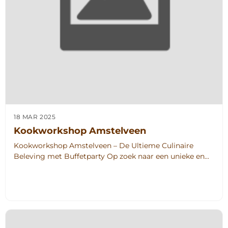
18 MAR 2025
Kookworkshop Amstelveen
Kookworkshop Amstelveen – De Ultieme Culinaire
Beleving met Buffetparty Op zoek naar een unieke en...
LEES MEER