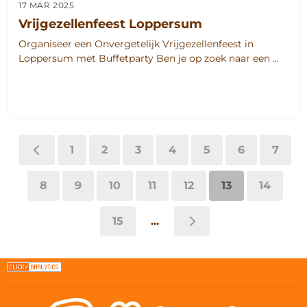
17 MAR 2025
Vrijgezellenfeest Loppersum
Organiseer een Onvergetelijk Vrijgezellenfeest in
Loppersum met Buffetparty Ben je op zoek naar een ...
LEES MEER
1
2
3
4
5
6
7
8
9
10
11
12
13
14
15
...