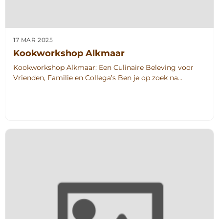
17 MAR 2025
Kookworkshop Alkmaar
Kookworkshop Alkmaar: Een Culinaire Beleving voor
Vrienden, Familie en Collega’s Ben je op zoek na...
LEES MEER