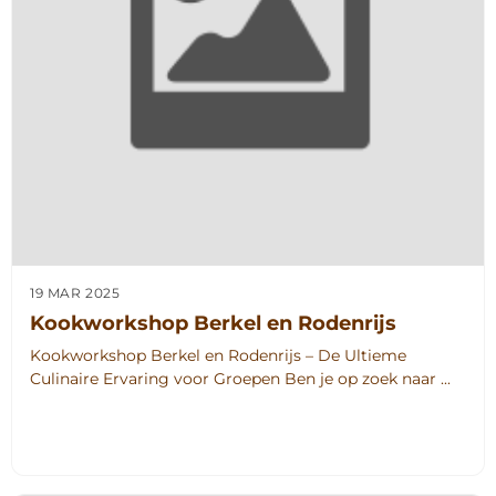
19 MAR 2025
Kookworkshop Berkel en Rodenrijs
Kookworkshop Berkel en Rodenrijs – De Ultieme
Culinaire Ervaring voor Groepen Ben je op zoek naar ...
LEES MEER