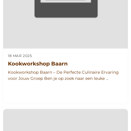
18 MAR 2025
Kookworkshop Baarn
Kookworkshop Baarn – De Perfecte Culinaire Ervaring
voor Jouw Groep Ben je op zoek naar een leuke ...
LEES MEER