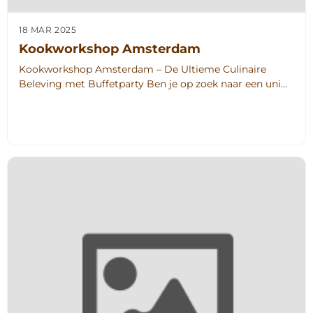
18 MAR 2025
Kookworkshop Amsterdam
Kookworkshop Amsterdam – De Ultieme Culinaire
Beleving met Buffetparty Ben je op zoek naar een uni...
LEES MEER