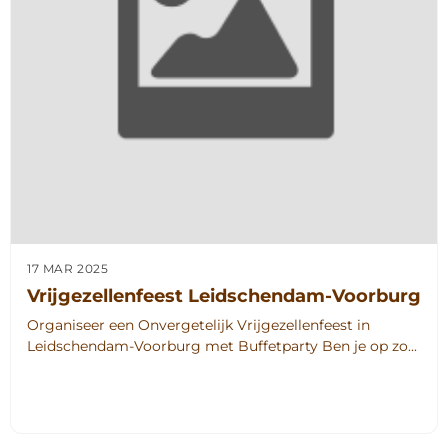
17 MAR 2025
Vrijgezellenfeest Leidschendam-Voorburg
Organiseer een Onvergetelijk Vrijgezellenfeest in
Leidschendam-Voorburg met Buffetparty Ben je op zo...
LEES MEER