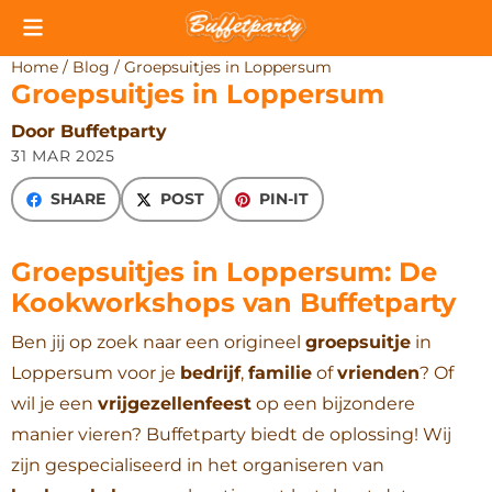
Cookievoorkeuren zijn momenteel gesloten.
Home
/
Blog
/
Groepsuitjes in Loppersum
Groepsuitjes in Loppersum
Door Buffetparty
31 MAR 2025
SHARE
POST
PIN-IT
Groepsuitjes in Loppersum: De
Kookworkshops van Buffetparty
Ben jij op zoek naar een origineel
groepsuitje
in
Loppersum voor je
bedrijf
,
familie
of
vrienden
? Of
wil je een
vrijgezellenfeest
op een bijzondere
manier vieren? Buffetparty biedt de oplossing! Wij
zijn gespecialiseerd in het organiseren van